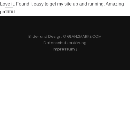
Love it. Found it easy to get my site up and running. Amazing
product!
Start
Labor
Bilder und Design: ©
GLANZMARKE.COM
Datenschutzerklärung
Impressum ↓
Aktuelles
Leistungen
Kontakt